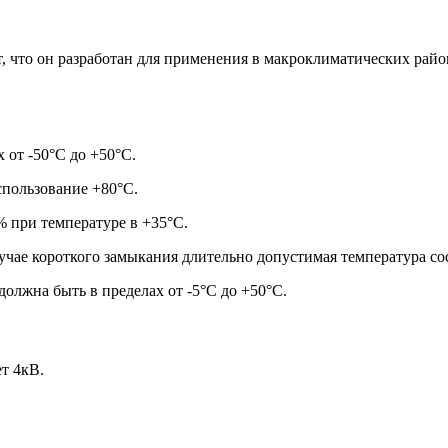
, что он разработан для применения в макроклиматических рай
 от -50°С до +50°С.
спользование +80°С.
% при температуре в +35°С.
лучае короткого замыкания длительно допустимая температура со
олжна быть в пределах от -5°С до +50°С.
т 4кВ.