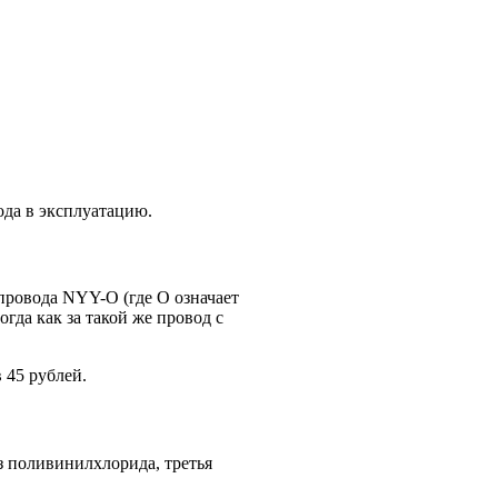
ода в эксплуатацию.
 провода NYY-O (где О означает
гда как за такой же провод с
 45 рублей.
з поливинилхлорида, третья