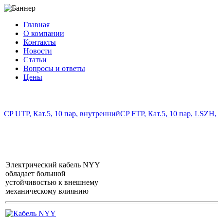
Главная
О компании
Контакты
Новости
Статьи
Вопросы и ответы
Цены
info@cable-plus.ru
CP UTP, Кат.5, 10 пар, внутренний
CP FTP, Кат.5, 10 пар, LSZH
Электрический кабель NYY
обладает большой
устойчивостью к внешнему
механическому влиянию