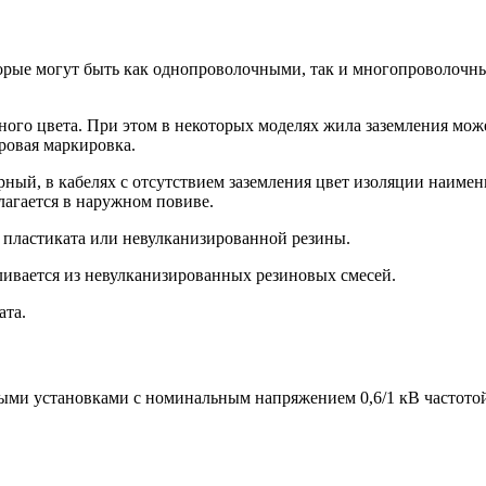
торые могут быть как однопроволочными, так и многопроволочн
го цвета. При этом в некоторых моделях жила заземления может
ровая маркировка.
рный, в кабелях с отсутствием заземления цвет изоляции наиме
олагается в наружном повиве.
 пластиката или невулканизированной резины.
ливается из невулканизированных резиновых смесей.
ата.
ными установками с номинальным напряжением 0,6/1 кВ частото