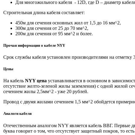
Для многожильного кабеля - 12D, где D – диаметр кабеля
Строительная длина кабеля составляет:
450м для сечения основных жил от 1,5 до 16 мм^2,
300м для сечения от 25 до 70 мм^2,
200м для сечения от 95 мм^2 и более.
Прочая информация о кабеле
NYY
Срок службы кабеля установлен производителями на отметку 30
Цены
На кабель
NYY цена
устанавливается в основном в зависимост
отсутствие желто-зеленой жилы заземления) с одной жилой сеч
сечением жилы 2,5мм^2 - уже 20 рублей.
Провод с двумя жилами сечением 1,5 мм^2 обойдется примерно
Аналоги кабеля
Отечественным аналогом NYY является кабель ВВГ. Первые дв
буква говорит о том, что отсутствует защитный покров, то есть