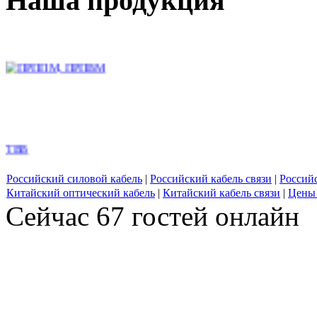
Наша продукция
ПРППМ, ПРПВМ
ТВВ
Российский силовой кабель
|
Российский кабель связи
|
Россий
Китайский оптический кабель
|
Китайский кабель связи
|
Цены 
Сейчас 67 гостей онлайн
2XSEY