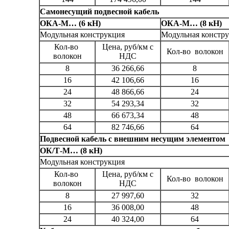
Самонесущий подвесной кабель
ОКА-М… (6 кН)
ОКА-М… (8 кН)
Модульная конструкция
Модульная констр
Кол-во
Цена, руб/км с
Кол-во волокон
волокон
НДС
8
36 266,66
8
16
42 106,66
16
24
48 866,66
24
32
54 293,34
32
48
66 673,34
48
64
82 746,66
64
Подвесной кабель с внешним несущим элементом
ОК/Т-М… (8 кН)
Модульная конструкция
Кол-во
Цена, руб/км с
Кол-во волокон
волокон
НДС
8
27 997,60
32
16
36 008,00
48
24
40 324,00
64