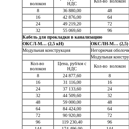
Кол-во волокон
волокон
НДС
8
36 880,00
48
16
42 876,00
64
24
49 219,20
72
32
55 069,60
96
Кабель для прокладки в канализацию
ОКСЛ-М… (2,5 кН)
ОКСЛН-М… (2,5)
Модульная конструкция
Негорючая оболоч
Модульная констр
Кол-во
Цена, руб/км с
Кол-во волокон
волокон
НДС
8
24 877,60
8
16
31 116,00
16
24
37 133,60
24
32
44 509,60
32
48
59 000,00
48
64
84 424,00
64
72
90 920,80
72
96
119 230,40
96
144
174 496,00
144