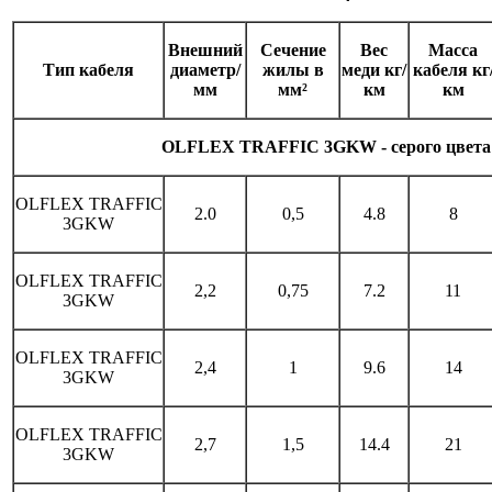
Внешний
Сечение
Вес
Масса
Тип кабеля
диаметр/
жилы в
меди кг/
кабеля кг
мм
мм²
км
км
OLFLEX TRAFFIC 3GKW - серого
цвета
OLFLEX TRAFFIC
2.0
0,5
4.8
8
3GKW
OLFLEX TRAFFIC
2,2
0,75
7.2
11
3GKW
OLFLEX TRAFFIC
2,4
1
9.6
14
3GKW
OLFLEX TRAFFIC
2,7
1,5
14.4
21
3GKW