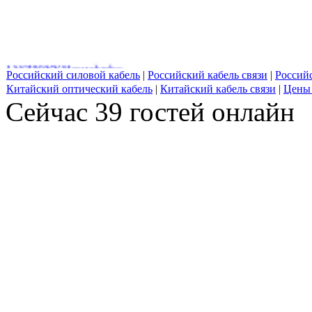
J-V(ZN)YY Heavyduplex
Российский силовой кабель
|
Российский кабель связи
|
Россий
Китайский оптический кабель
|
Китайский кабель связи
|
Цены 
Сейчас 39 гостей онлайн
J-V(ZN)H
Кабель RG 11S