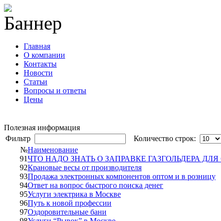
Главная
О компании
Контакты
Новости
Статьи
Вопросы и ответы
Цены
info@cable-plus.ru
Полезная информация
Фильтр
Количество строк:
№
Наименование
91
ЧТО НАДО ЗНАТЬ О ЗАПРАВКЕ ГАЗГОЛЬДЕРА ДЛЯ
92
Крановые весы от производителя
93
Продажа электронных компонентов оптом и в розницу
94
Ответ на вопрос быстрого поиска денег
95
Услуги электрика в Москве
96
Путь к новой профессии
97
Оздоровительные бани
98
Услуги “Рывок” в Москве