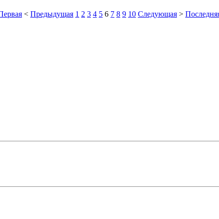
Первая
<
Предыдущая
1
2
3
4
5
6
7
8
9
10
Следующая
>
Последня