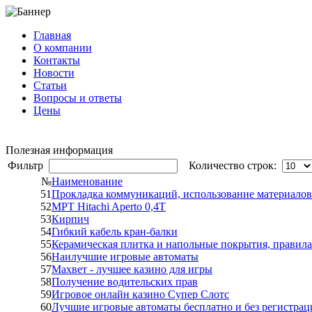
Главная
О компании
Контакты
Новости
Статьи
Вопросы и ответы
Цены
info@cable-plus.ru
Полезная информация
Фильтр
Количество строк:
№
Наименование
51
Прокладка коммуникаций, использование материалов
52
МРТ Hitachi Aperto 0,4T
53
Кирпич
54
Гибкий кабель кран-балки
55
Керамическая плитка и напольные покрытия, правила
56
Наилучшие игровые автоматы
57
Махвет - лучшее казино для игры
58
Получение водительских прав
59
Игровое онлайн казино Супер Слотс
60
Лучшие игровые автоматы бесплатно и без регистрац