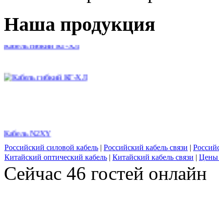
Наша продукция
Кабель гибкий КГ-ХЛ
Кабель N2XY
Российский силовой кабель
|
Российский кабель связи
|
Россий
Китайский оптический кабель
|
Китайский кабель связи
|
Цены 
Сейчас 46 гостей онлайн
СР UTP, Кат. 3, 100 пар, внутренний