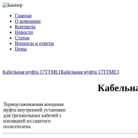
Главная
О компании
Контакты
Новости
Статьи
Вопросы и ответы
Цены
info@cable-plus.ru
Кабельная муфта 17TTME1
Кабельная муфта 17TTME3
Кабельн
Термоусаживаемая концевая
муфта внутренней установки
для трехжильных кабелей с
изоляцией из сшитого
полиэтилена