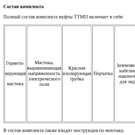
Состав комплекта
Полный состав комплекта муфты TTMI3 включает в себя:
Мастика,
Гермети-
Заземля
выравнивающая
Красная
кабель
зирующая
напряженность
изолирующая
Перчатка
наконе
электрического
трубка
для экр
мастика
поля
В состав комплекта также входит инструкция по монтажу.