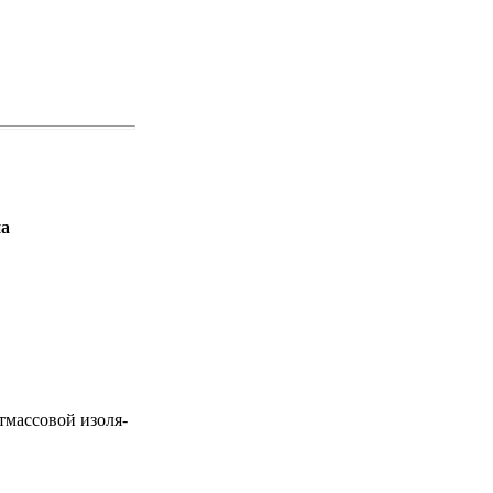
на
тмассовой изоля­