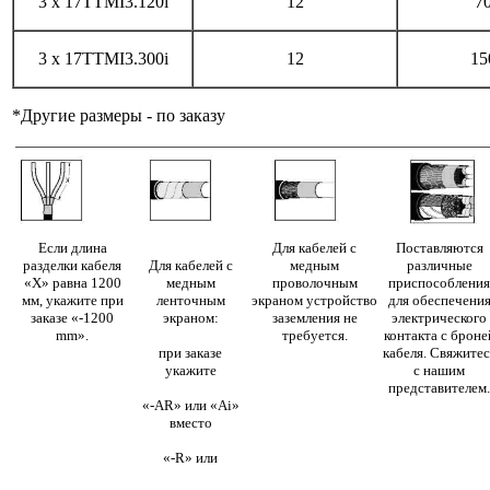
3 x 17TTMI3.120i
12
7
3 x 17TTMI3.300i
12
15
*Другие размеры - по заказу
Если длина
Для кабелей с
Поставляются
разделки кабеля
Для кабелей с
медным
различные
«Х» равна 1200
медным
проволочным
приспособления
мм, укажите при
ленточным
экраном устройство
для обеспечени
заказе «-1200
экраном:
заземления не
электрического
mm».
требуется.
контакта с броне
при заказе
кабеля. Свяжитес
укажите
с нашим
представителем.
«-AR» или «Ai»
вместо
«-R» или