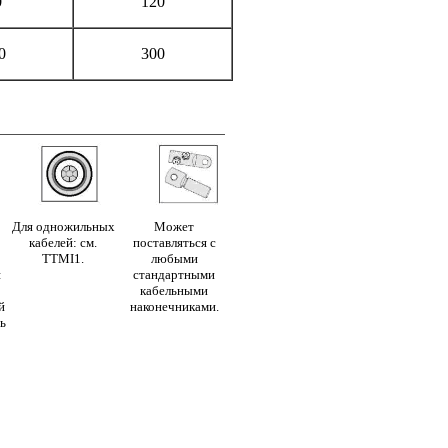
0
120
0
300
Для одножильных
Может
кабелей: см.
поставляться с
TTMI1.
любыми
я
стандартными
кабельными
й
наконечниками.
ь