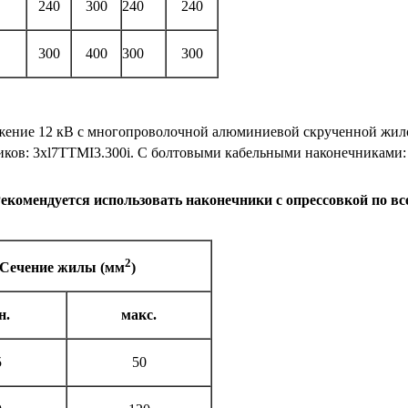
240
300
240
240
300
400
300
300
жение 12 кВ с многопроволочной алюми­ниевой скрученной жил
ков: 3xl7TTMI3.300i. С болтовыми кабельными наконеч­никами: 
комендуется использовать наконечники с опрессовкой по вс
2
Сечение жилы (мм
)
н.
макс.
5
50