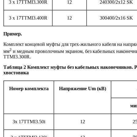
3 x 17TTMI3.300R
12
240300/2x12 SK
3 x 17TTMI3.400R
12
300400/2x16 SK
Пример.
Комплект концевой муфты для трех-жильного кабеля на напря
2
мм
и медным проволочным экраном, без кабельных наконечни­
TTMI3.300R.
Таблица 2 Комплект муфты без кабельных наконечников. Ре
хвостовика
Номер комплекта
Напряжение Um (кВ)
ми
3x 17TTMI3.50i
12
2