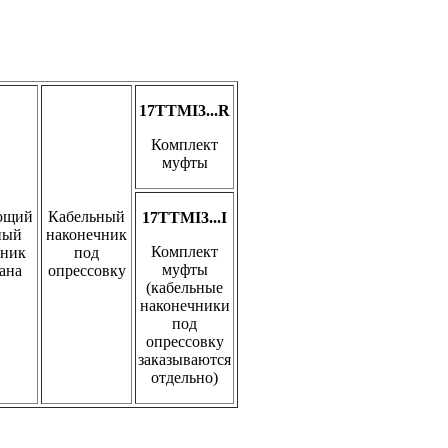
17TTMI3...R
Комплект
муфты
ющий
Кабельный
17TTMI3...I
ный
наконечник
Комплект
чник
под
муфты
ана
опрессовку
(кабель­ные
наконечники
под
опрессовку
заказываются
отдельно)