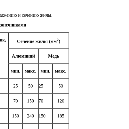
ряже­нию и сечению жилы.
конечниками
ик,
2
Сечение жилы (мм
)
Алюминий
Медь
мин.
макс.
мин.
макс.
25
50
25
50
70
150
70
120
150
240
150
185