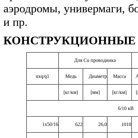
аэродромы, универмаги, б
и пр.
КОНСТРУКЦИОННЫЕ 
Для Сu проводника
nxq/q1
Медь
Диаметр
Масса
A
[кг/км]
[мм]
[кг/км]
[
6/10 кВ
1x50/16
622
26,0
1010