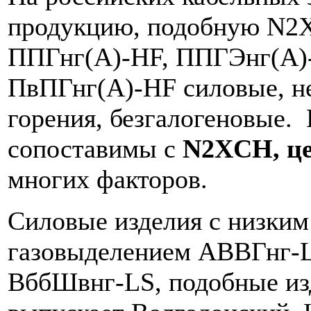
продукцию, подобную N2X
ППГнг(А)-HF, ППГЭнг(А)
ПвПГнг(А)-HF силовые, н
горения, безгалогеновые.
сопоставимы с
N2XCH, ц
многих факторов.
Силовые изделия с низким
газовыделением АВВГнг-L
ВббШвнг-LS, подобные и